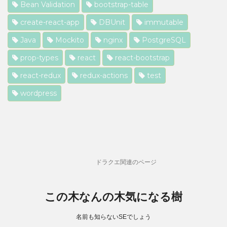
Bean Validation
bootstrap-table
create-react-app
DBUnit
immutable
Java
Mockito
nginx
PostgreSQL
prop-types
react
react-bootstrap
react-redux
redux-actions
test
wordpress
ドラクエ関連のページ
この木なんの木気になる樹
名前も知らないSEでしょう