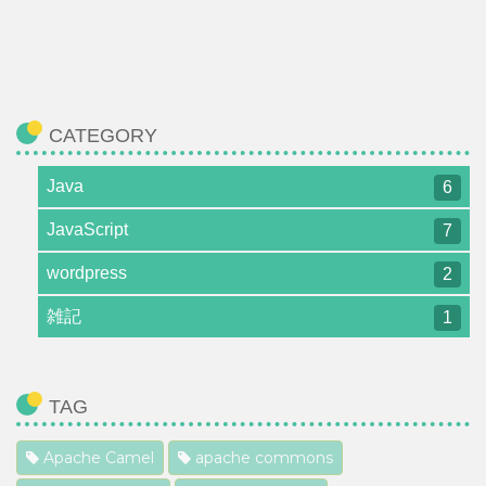
CATEGORY
Java
6
JavaScript
7
wordpress
2
雑記
1
TAG
Apache Camel
apache commons