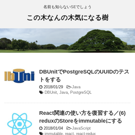
名前も知らないSEでしょう
この木なんの木気になる樹
DBUnitでPostgreSQLのUUIDのテス
トをする
2018/01/29
-
Java
DBUnit
,
Java
,
PostgreSQL
React関連の使い方を復習する／(6)
reduxのStoreをimmutableにする
2018/01/04
-
JavaScript
immutable
,
react
,
react-redux