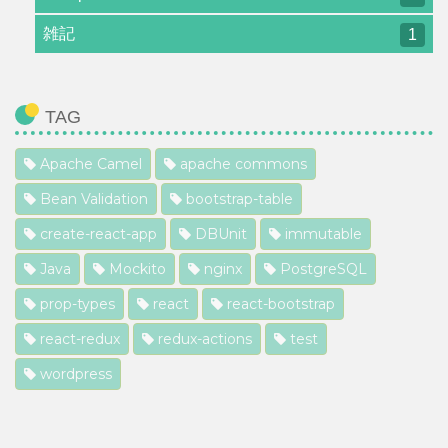
雑記
1
TAG
Apache Camel
apache commons
Bean Validation
bootstrap-table
create-react-app
DBUnit
immutable
Java
Mockito
nginx
PostgreSQL
prop-types
react
react-bootstrap
react-redux
redux-actions
test
wordpress