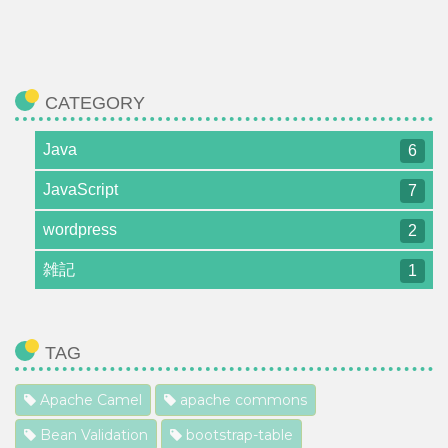
CATEGORY
Java
6
JavaScript
7
wordpress
2
雑記
1
TAG
Apache Camel
apache commons
Bean Validation
bootstrap-table