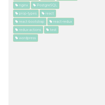
nginx
PostgreSQL
prop-types
react
react-bootstrap
react-redux
redux-actions
test
wordpress