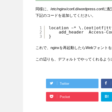
同様に、/etc/nginx/conf.d/wordpress.c
下記のコードを追加してください。
1
location ~* \.(eot|otf|tt
2
add_header  Access-Co
3
}
これで、nginxを再起動したらWebフォン
この辺りも、デフォルトでやってくれるよう
Twitter
B!
Pocket