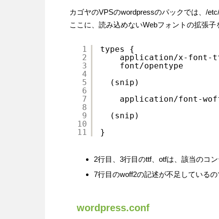
カゴヤのVPSのwordpressのパックでは、/etc/
ここに、読み込めないWebフォントの拡張
1
types {
2
application/x-font-t
3
font/opentype       
4
5
(snip)
6
7
application/font-wof
8
9
(snip)
10
11
}   
2行目、3行目のttf、otfは、該当
7行目のwoff2の記述が不足している
wordpress.conf