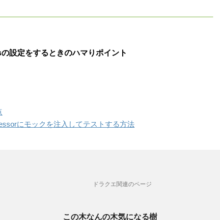
essの設定をするときのハマりポイント
点
rocessorにモックを注入してテストする方法
ドラクエ関連のページ
この木なんの木気になる樹