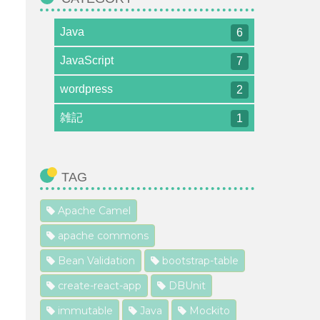
Java
6
JavaScript
7
wordpress
2
雑記
1
TAG
Apache Camel
apache commons
Bean Validation
bootstrap-table
create-react-app
DBUnit
immutable
Java
Mockito