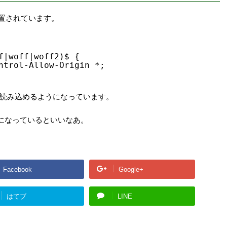
onfに配置されています。
f|woff|woff2)$ {
ntrol-Allow-Origin *;
トを読み込めるようになっています。
になっているといいなあ。
Facebook
Google+
はてブ
LINE