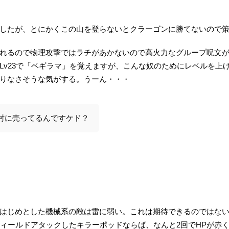
したが、とにかくこの山を登らないとクラーゴンに勝てないので
れるので物理攻撃ではラチがあかないので高火力なグループ呪文
Lv23で「ベギラマ」を覚えますが、こんな奴のためにレベルを上
りなさそうな気がする。うーん・・・
村に売ってるんですケド？
はじめとした機械系の敵は雷に弱い。これは期待できるのではな
フィールドアタックしたキラーポッドならば、なんと2回でHPが赤