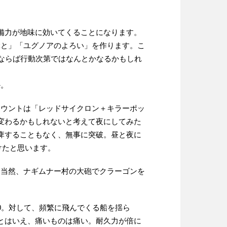
備力が地味に効いてくることになります。
ぶと」「ユグノアのよろい」を作ります。こ
でならば行動次第ではなんとかなるかもしれ
か。
カウントは「レッドサイクロン＋キラーポッ
変わるかもしれないと考えて夜にしてみた
痺することもなく、無事に突破。昼と夜に
けたと思います。
。当然、ナギムナー村の大砲でクラーゴンを
0。対して、頻繁に飛んでくる船を揺ら
度とはいえ、痛いものは痛い。耐久力が倍に