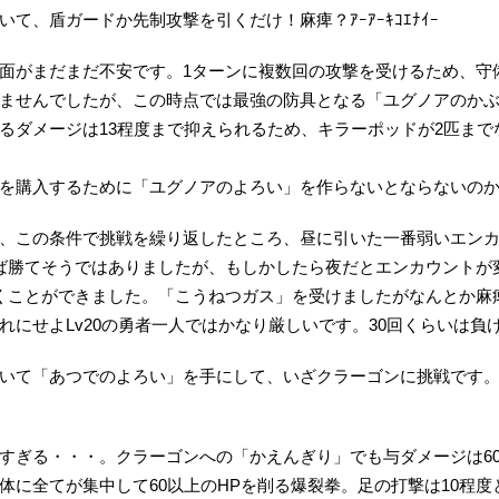
、盾ガードか先制攻撃を引くだけ！麻痺？ｱｰｱｰｷｺｴﾅｲｰ
面がまだまだ不安です。1ターンに複数回の攻撃を受けるため、守
ませんでしたが、この時点では最強の防具となる「ユグノアのか
るダメージは13程度まで抑えられるため、キラーポッドが2匹ま
を購入するために「ユグノアのよろい」を作らないとならないの
、この条件で挑戦を繰り返したところ、昼に引いた一番弱いエン
ば勝てそうではありましたが、もしかしたら夜だとエンカウントが
くことができました。「こうねつガス」を受けましたがなんとか麻
にせよLv20の勇者一人ではかなり厳しいです。30回くらいは負
いて「あつでのよろい」を手にして、いざクラーゴンに挑戦です
すぎる・・・。クラーゴンへの「かえんぎり」でも与ダメージは6
体に全てが集中して60以上のHPを削る爆裂拳。足の打撃は10程