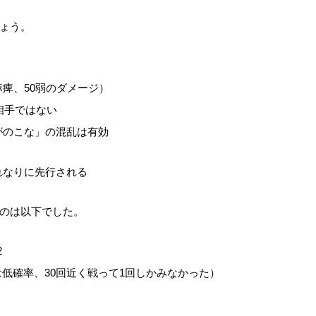
ょう。
痺、50弱のダメージ）
相手ではない
がのこな」の混乱は有効
れなりに先行される
のは以下でした。
2
は低確率、30回近く戦って1回しかみなかった）