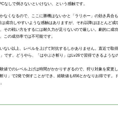
PCなしで倒さないといけない、という感触です。
かなくなるので、ここに勝機はないかと「ラリホー」の効き具合
1回目は成功しやすいような感触はありますが、それ以降はほとんど
、その戦い方をするには耐久力が足りないので厳しい。劇的に成
、この成功率では不可能です。
いない以上、レベルを上げて対抗するしかありません。直近で取
ム」です。どうやら、「はやぶさ斬り」はLv26で習得できるよう
験値でのレベル上げは時間がかかりすぎるので、狩り対象を変更
り」で2発で倒すことができ、経験値も656とかなりお得です。ド
す。