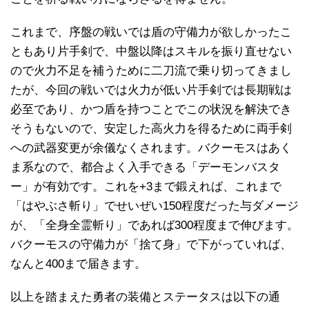
これまで、序盤の戦いでは盾の守備力が欲しかったこ
ともあり片手剣で、中盤以降はスキルを振り直せない
ので火力不足を補うために二刀流で乗り切ってきまし
たが、今回の戦いでは火力が低い片手剣では長期戦は
必至であり、かつ盾を持つことでこの状況を解決でき
そうもないので、安定した高火力を得るために両手剣
への武器変更が余儀なくされます。バクーモスはあく
ま系なので、都合よく入手できる「デーモンバスタ
ー」が有効です。これを+3まで鍛えれば、これまで
「はやぶさ斬り」でせいぜい150程度だった与ダメージ
が、「全身全霊斬り」であれば300程度まで伸びます。
バクーモスの守備力が「捨て身」で下がっていれば、
なんと400まで届きます。
以上を踏まえた勇者の装備とステータスは以下の通