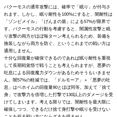
バクーモスの通常攻撃には、確率で「眠り」が付与さ
れます。しかし、眠り耐性を100%にすると、闇耐性は
「ゾンビメイル」「げんまの盾」による57%が限界で
す。バクーモスの行動を考慮すると、闇属性攻撃と眠
り攻撃の両方がほぼ毎ターン考えられるため、装備を
換装しながら両方を防ぐ、というこれまでの戦い方は
通用しません。
十分な回復量が確保できるのであれば眠り耐性を重視
して長期戦覚悟で戦うことも考えられますが、悪夢の
吐息による回復魔力ダウンがあるためそうもいきませ
ん。闇57%の軽減では、「ドルモーア」＋「悪夢の吐
息」はベホイムの回復量90とほぼ同等。加えて「捨て
身」で攻撃力を倍増した打撃で130以上のダメージを受
けてしまいます。考える限りでは、闇耐性を最大限に
確保しつつ、できるだけ捨て身打撃や眠りを受けない
ことを祈る戦い方にならざるを得ません。